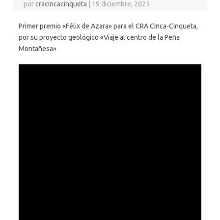
por
cracincacinqueta
|
19 diciembre, 2025
Primer premio «Félix de Azara» para el CRA Cinca-Cinqueta,
por su proyecto geológico «Viaje al centro de la Peña
Montañesa»