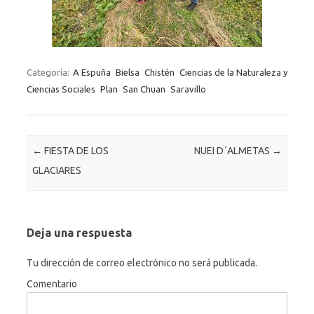
Categoría:
A Espuña
Bielsa
Chistén
Ciencias de la Naturaleza y
Ciencias Sociales
Plan
San Chuan
Saravillo
Navegación de entradas
←
FIESTA DE LOS
NUEI D´ALMETAS
→
GLACIARES
Deja una respuesta
Tu dirección de correo electrónico no será publicada.
Comentario