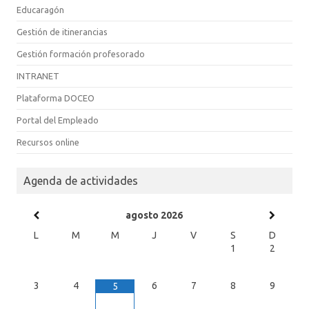
Educaragón
Gestión de itinerancias
Gestión formación profesorado
INTRANET
Plataforma DOCEO
Portal del Empleado
Recursos online
Agenda de actividades
agosto
2026
L
M
M
J
V
S
D
1
2
3
4
6
7
8
9
5