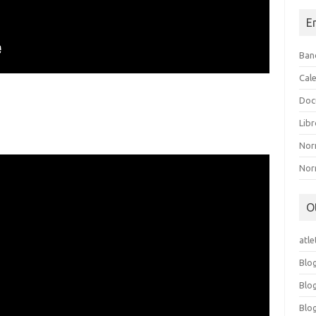
E
Ban
Cal
Doc
Lib
Nor
Nor
O
atl
Blo
Blo
Blo