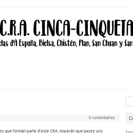
Bus
0 comentarios
C
z es que formán parte d’este CRA. Asperán que pasez uns
For