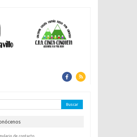
car:
onócenos
mulario de contacto