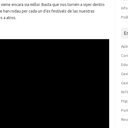
 viene encara sia millor. Basta que nos tornén a viyer dentro
Inf
e han rodau per cada un d’es festivals de las nuestras
Polí
s a atros.
E
Apl
Cor
Edu
Gest
Ges
INT
Pla
Por
Rec