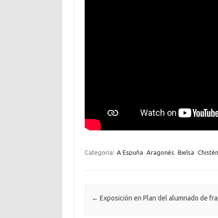
Categoría:
A Espuña
Aragonés
Bielsa
Chisté
Navegación de entradas
←
Exposición en Plan del alumnado de fr