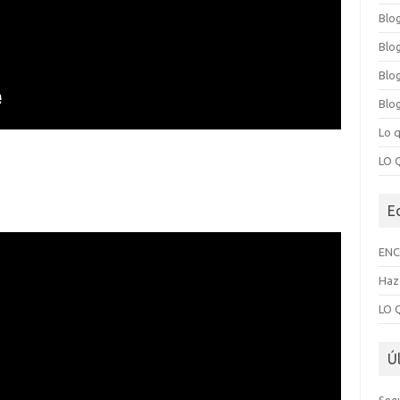
Blo
Blo
Blog
Blog
Lo 
LO 
E
ENC
Haz 
LO 
Ú
Seg