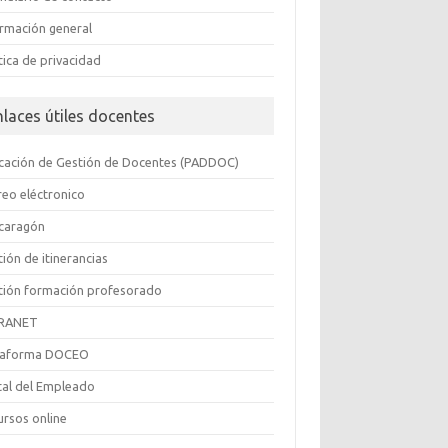
ormación general
tica de privacidad
nlaces útiles docentes
icación de Gestión de Docentes (PADDOC)
reo eléctronico
caragón
ión de itinerancias
tión formación profesorado
RANET
taforma DOCEO
tal del Empleado
ursos online