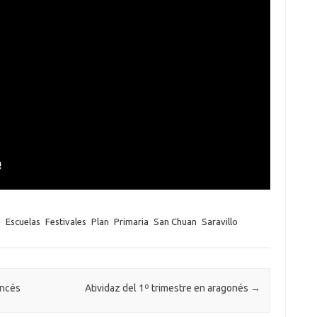
n
Escuelas
Festivales
Plan
Primaria
San Chuan
Saravillo
ancés
Atividaz del 1º trimestre en aragonés
→