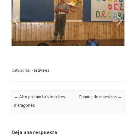
Categoría:
Festivales
Navegación de entradas
←
Atro premio ta’s borches
Comida de maestros
→
d’aragonés
Deja una respuesta