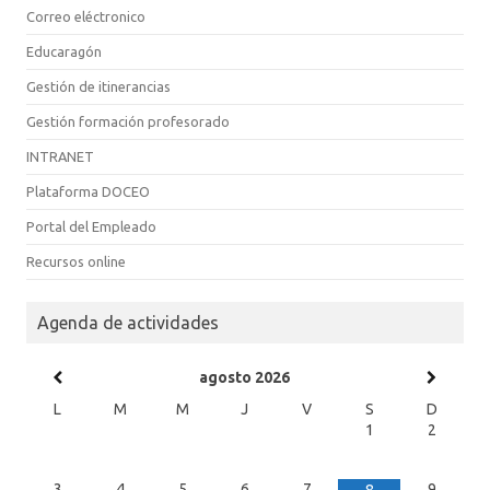
Correo eléctronico
Educaragón
Gestión de itinerancias
Gestión formación profesorado
INTRANET
Plataforma DOCEO
Portal del Empleado
Recursos online
Agenda de actividades
agosto
2026
L
M
M
J
V
S
D
1
2
3
4
5
6
7
9
8