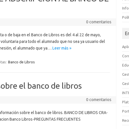
Inf
Polí
0 comentarios
E
a o de baja en el Banco de Libros es del 4 al 22 de mayo,
 voluntaria para todo el alumnado que no sea ya usuario del
Apl
adhesión, el alumnado que ya…
Leer más »
Cor
etas:
Banco de Libros
Edu
Gest
obre el banco de libros
Ges
INT
0 comentarios
Pla
Por
nformación sobre el banco de libros. BANCO DE LIBROS CRA-
cipacion Banco Libros-PREGUNTAS FRECUENTES
Rec