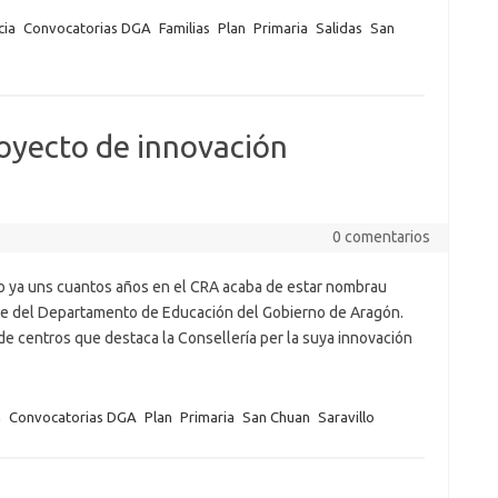
cia
Convocatorias DGA
Familias
Plan
Primaria
Salidas
San
oyecto de innovación
0 comentarios
o ya uns cuantos años en el CRA acaba de estar nombrau
te del Departamento de Educación del Gobierno de Aragón.
de centros que destaca la Consellería per la suya innovación
n
Convocatorias DGA
Plan
Primaria
San Chuan
Saravillo