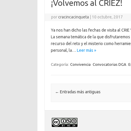
¡Volvemos al CRIEZ!
por
cracincacinqueta
|
10 octubre, 2017
Ya nos han dicho las fechas de visita al CRIE
La semana temática de la que disfrutaremos s
recurso del reto y el misterio como herramien
personal, la…
Leer más »
Categoría:
Convivencia
Convocatorias DGA
E
Navegación de entradas
←
Entradas más antiguas