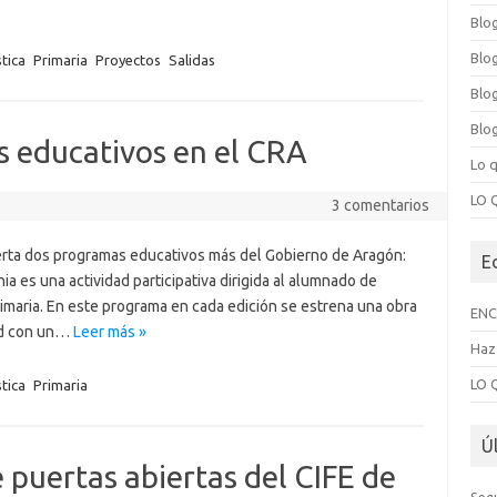
Blo
Blo
tica
Primaria
Proyectos
Salidas
Blog
Blog
 educativos en el CRA
Lo 
LO 
3 comentarios
ferta dos programas educativos más del Gobierno de Aragón:
E
a es una actividad participativa dirigida al alumnado de
rimaria. En este programa en cada edición se estrena una obra
ENC
ad con un…
Leer más »
Haz 
LO 
tica
Primaria
Ú
 puertas abiertas del CIFE de
Seg