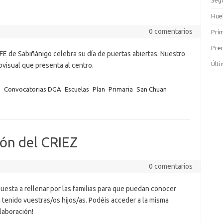
Huel
0 comentarios
Pri
Pre
IFE de Sabiñánigo celebra su día de puertas abiertas. Nuestro
Últ
ovisual que presenta al centro.
n
Convocatorias DGA
Escuelas
Plan
Primaria
San Chuan
ión del CRIEZ
0 comentarios
uesta a rellenar por las familias para que puedan conocer
 tenido vuestras/os hijos/as. Podéis acceder a la misma
laboración!