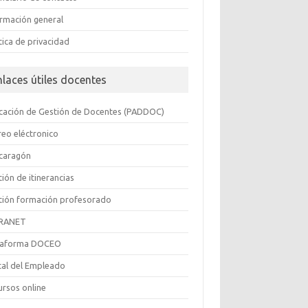
ormación general
tica de privacidad
nlaces útiles docentes
icación de Gestión de Docentes (PADDOC)
reo eléctronico
caragón
ión de itinerancias
tión formación profesorado
RANET
taforma DOCEO
tal del Empleado
ursos online