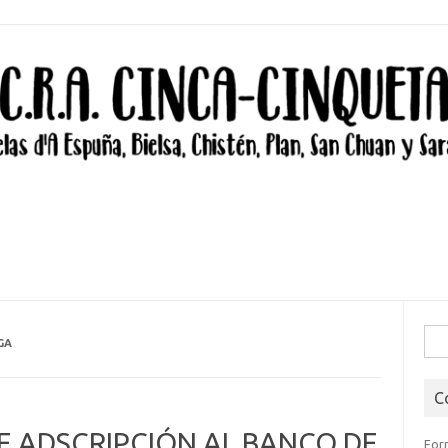
Bus
GA
C
E ADSCRIPCIÓN AL BANCO DE
For