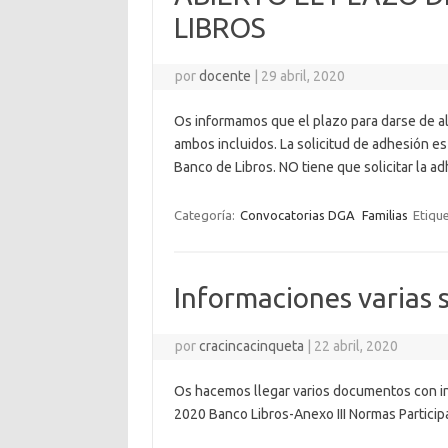
LIBROS
por
docente
|
29 abril, 2020
Os informamos que el plazo para darse de alt
ambos incluidos. La solicitud de adhesión es
Banco de Libros. NO tiene que solicitar la 
Categoría:
Convocatorias DGA
Familias
Etiqu
Informaciones varias s
por
cracincacinqueta
|
22 abril, 2020
Os hacemos llegar varios documentos con i
2020 Banco Libros-Anexo III Normas Parti