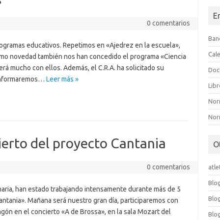
E
0 comentarios
Ban
rogramas educativos. Repetimos en «Ajedrez en la escuela»,
Cal
Como novedad también nos han concedido el programa «Ciencia
á mucho con ellos. Además, el C.R.A. ha solicitado su
Doc
s informaremos…
Leer más »
Lib
Nor
Nor
ierto del proyecto Cantania
O
0 comentarios
atl
Blo
rimaria, han estado trabajando intensamente durante más de 5
Blo
ntania». Mañana será nuestro gran día, participaremos con
ón en el concierto «A de Brossa», en la sala Mozart del
Blo