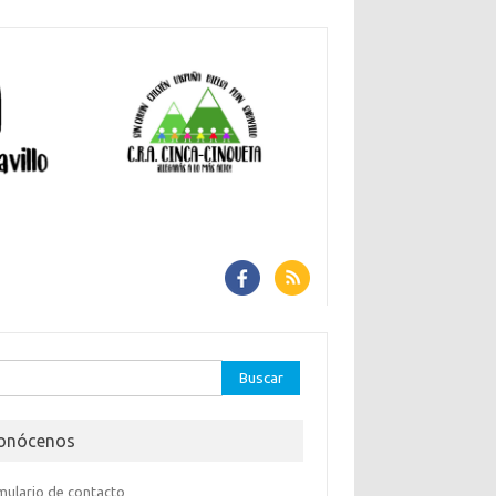
car:
onócenos
mulario de contacto